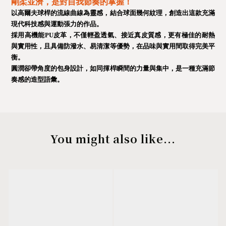
剛柔並濟，是對自我節奏的掌握！
以高爾夫球桿的流線曲線為靈感，結合球面幾何紋理，創造出這款充滿
現代科技感與運動張力的作品。
採用高機能
PU
皮革，不僅輕盈透氣、接近真皮質感，更有極佳的耐熱
與實用性，且具備防潑水、易清潔等優勢，在品味與實用間取得完美平
衡。
圓潤卻帶角度的包身設計，如同揮桿瞬間的力量與集中，是一種充滿節
奏感的造型語彙。
You might also like...