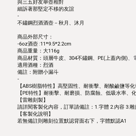
與三五好友舉壺相對
細訴著那堅定不移的友誼
-
不鏽鋼烈酒酒壺－秋月、沐月
商品外部尺寸：
-6oz酒壺 :11*9.5*2.2cm
商品重量：大116g
、
商品材質：頭層牛皮、304不鏽鋼、PE(上蓋內側)
適用酒種：烈酒
備註：附贈小漏斗
-
【ABS樹脂特性】高堅固性、耐衝擊、耐酸鹼鹽等化
【PE特性】耐衝擊、耐磨損、防腐蝕、低吸水率、
【雷雕刻製】
請詳閱客製化內容，訂單請備註：1.字體 2.內容 3.
【客製化說明】
若無備註則雕刻位置默認背面右下，字體默認A1