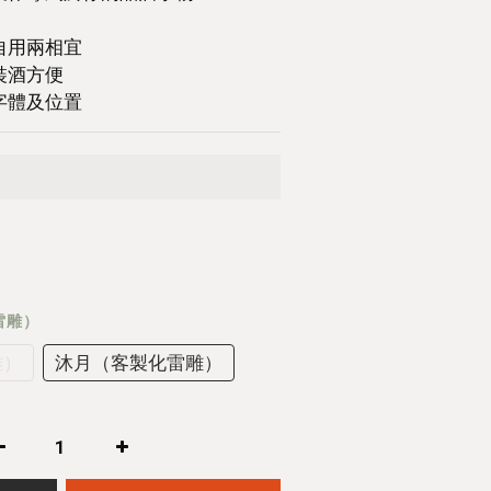
自用兩相宜
裝酒方便
字體及位置
雷雕）
雕）
沐月（客製化雷雕）