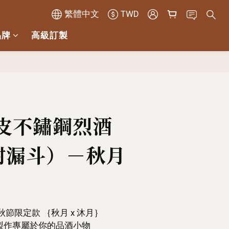
繁體中文
TWD
品牌
高級訂製
立即購買
真皮不鏽鋼烈酒
附漏斗）－秋月
za｜中秋節限定款 ｛秋月 x 沐月｝
製作專屬於你的品酒小物