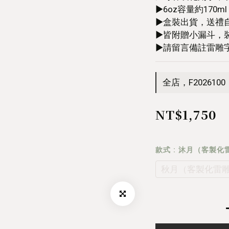
▶︎6oz容量約170ml
▶︎盒裝出貨，送禮
▶︎皆附贈小漏斗，
▶︎請留言備註雷雕
全店，F2026100
NT$1,750
款式
: 沐月（客製化
秋月（客製化雷