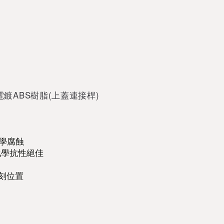
電鍍
ABS樹脂
(上蓋連接桿)
學腐蝕
化學抗性絕佳
雕刻位置