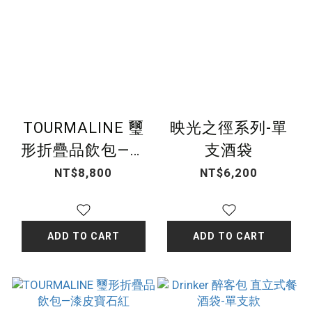
TOURMALINE 璽
映光之徑系列-單
形折疊品飲包—漆
支酒袋
皮星夜黑
NT$8,800
NT$6,200
ADD TO CART
ADD TO CART