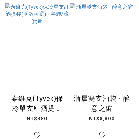
泰維克(Tyvek)保
漸層雙支酒袋 - 醉
冷單支紅酒提袋
意之窗
(兩款可選) - 寧靜/
NT$880
NT$8,800
藏寶圖