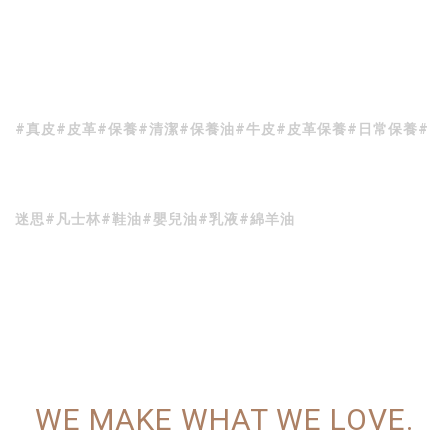
#真皮#皮革#保養#清潔#保養油#牛皮#皮革保養#日常保養#
迷思#凡士林#鞋油#嬰兒油#乳液#綿羊油
WE MAKE WHAT WE LOVE.