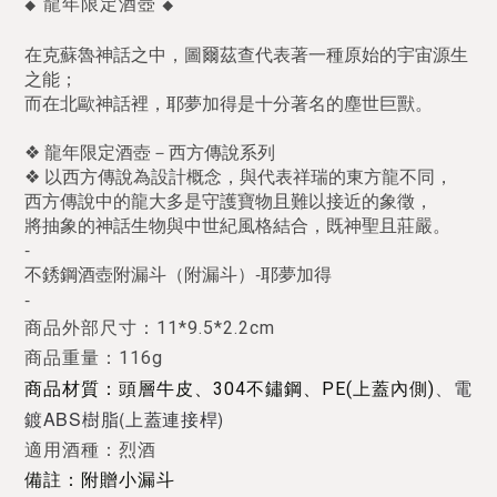
龍年限定酒壺
◆
◆
在克蘇魯神話之中，圖爾茲查代表著一種原始的宇宙源生
之能；
而在北歐神話裡，耶夢加得是十分著名的塵世巨獸。
❖ 龍年限定酒壺－西方傳說系列
❖ 以西方傳說為設計概念，與代表祥瑞的東方龍不同，
西方傳說中的龍大多是守護寶物且難以接近的象徵，
將抽象的神話生物與中世紀風格結合，既神聖且莊嚴。
-
不銹鋼酒壺附漏斗（附漏斗）-耶夢加得
-
商品外部尺寸：11*9.5*2.2cm
商品重量：116g
、
電
商品材質：頭層牛皮、304不鏽鋼、PE(上蓋內側)
鍍
ABS樹脂
(上蓋連接桿)
適用酒種：烈酒
備註：附贈小漏斗