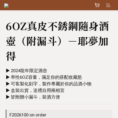
6OZ真皮不銹鋼隨身酒
壺（附漏斗）－耶夢加
得
▶︎ 2024龍年限定酒壺
▶︎ 率性6OZ容量，滿足你的搭配收藏慾
▶︎ 可客製化刻字，製作專屬於你的品酒小物
▶︎ 盒裝出貨，送禮自用兩相宜
▶︎ 皆附贈小漏斗，裝酒方便
F2026100 on order