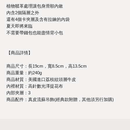
植物鞣革處理讓包身滑順內斂
內含2個隔層之外
還有4個卡夾層及含有拉鍊的內袋
夏天即將來臨
不需要帶錢包也能盡情背小包
【商品詳情】
商品尺寸：長19cm，寬8.5cm，高13.5cm
商品重量：約240g
商品材質：美國進口荔枝紋頭層牛皮
內裡材質：高針數光澤提花布
內部夾層：3
商品配件：真皮流蘇吊飾(經典款附贈，其他須另行加購)