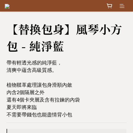
【替換包身】風琴小方
包 - 純淨藍
帶有輕透光感的純淨藍，
清爽中蘊含高級質感。
植物鞣革處理讓包身滑順內斂
內含2個隔層之外
還有4個卡夾層及含有拉鍊的內袋
夏天即將來臨
不需要帶錢包也能盡情背小包