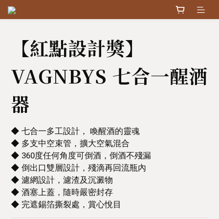
【紅點設計獎】
VAGNBYS 七合一醒酒
器
◆ 七合一多工設計， 喚醒酒的靈魂
◆ 多支中空束管，擴大空氣混合
◆ 360度任何角度可倒酒，倒酒不殘漏
◆ 倒出口雙層設計，殘滴再回流瓶內
◆ 濾網設計，濾渣及沉澱物
◆ 酒塞上蓋，隨時嚴密封存
◆ 完遮錫箔撕裂處，賞心悅目