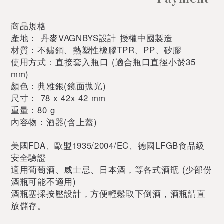
商品規格
產地： 丹麥VAGNBYS設計 授權中國製造
材質：不鏽鋼、熱塑性橡膠TPR、PP、矽膠
使用方式 : 直接套入瓶口 (適合瓶口直徑小於35
mm)
顏色：典雅銀(鏡面拋光)
尺寸： 78 x 42x 42 mm
重量：80 g
內容物：酒器(含上蓋)
美國FDA、歐盟1935/2004/EC、德國LFGB食品級
安全驗證
適用葡萄酒、威士忌、日本酒，等各式酒瓶 (少部份
酒瓶可能不適用)
酒瓶塞採按壓設計，方便輕鬆取下倒酒，酒瓶請直
放儲存。