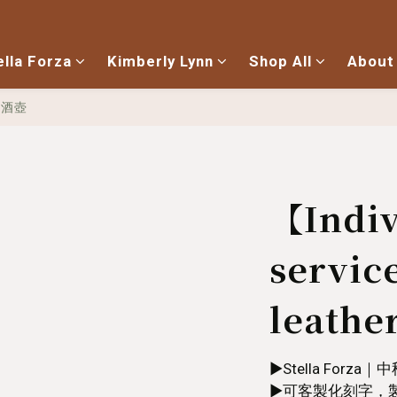
ella Forza
Kimberly Lynn
Shop All
About
皮酒壺
【Indiv
servi
leather
▶︎Stella For
▶︎可客製化刻字，