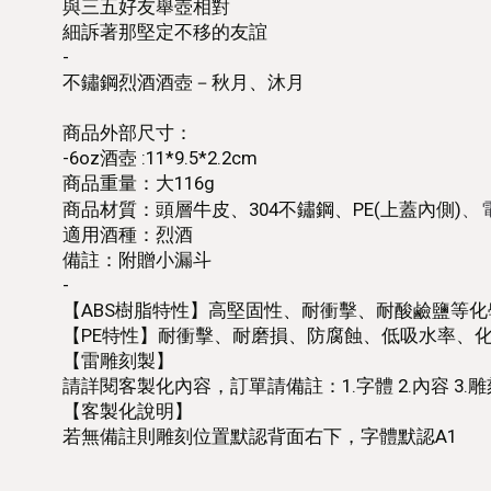
與三五好友舉壺相對
細訴著那堅定不移的友誼
-
不鏽鋼烈酒酒壺－秋月、沐月
商品外部尺寸：
-6oz酒壺 :11*9.5*2.2cm
商品重量：大116g
、
商品材質：頭層牛皮、304不鏽鋼、PE(上蓋內側)
適用酒種：烈酒
備註：附贈小漏斗
-
【ABS樹脂特性】高堅固性、耐衝擊、耐酸鹼鹽等化
【PE特性】耐衝擊、耐磨損、防腐蝕、低吸水率、
【雷雕刻製】
請詳閱客製化內容，訂單請備註：1.字體 2.內容 3.
【客製化說明】
若無備註則雕刻位置默認背面右下，字體默認A1