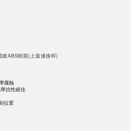
電鍍
ABS樹脂
(上蓋連接桿)
學腐蝕
化學抗性絕佳
雕刻位置