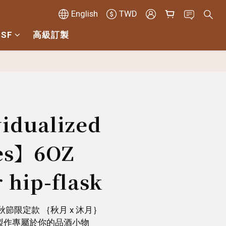
English
TWD
 SF
高級訂製
BUY NOW
idualized
ces】6OZ
 hip-flask
za｜中秋節限定款 ｛秋月 x 沐月｝
製作專屬於你的品酒小物