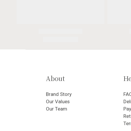
About
He
Brand Story
FA
Our Values
Del
Our Team
Pa
Ret
Ter