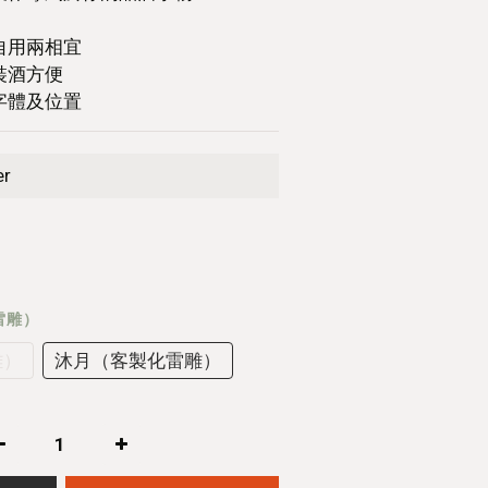
自用兩相宜
裝酒方便
字體及位置
er
雷雕）
雕）
沐月（客製化雷雕）