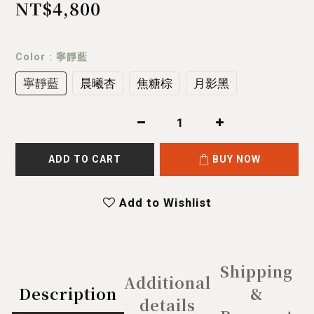
NT$4,800
Color
: 寧靜藍
寧靜藍
晨曦杏
焦糖棕
月影黑
ADD TO CART
BUY NOW
Add to Wishlist
Shipping
Additional
Description
&
details