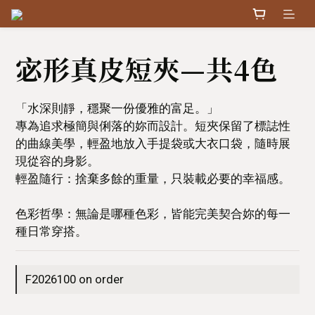
宓形真皮短夾—共4色
「水深則靜，穩聚一份優雅的富足。」
專為追求極簡與俐落的妳而設計。短夾保留了標誌性
的曲線美學，輕盈地放入手提袋或大衣口袋，隨時展
現從容的身影。
輕盈隨行：捨棄多餘的重量，只裝載必要的幸福感。
色彩哲學：無論是哪種色彩，皆能完美契合妳的每一
種日常穿搭。
F2026100 on order