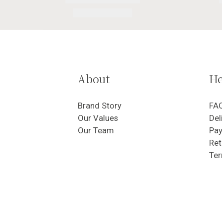
About
He
Brand Story
FA
Our Values
Del
Our Team
Pa
Ret
Ter