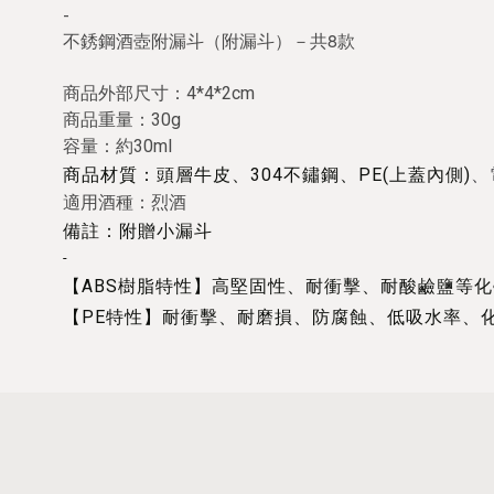
-
不銹鋼酒壺附漏斗（附漏斗）－共8款
商品外部尺寸：4*4*2cm
商品重量：30g
容量
：約30ml
、
商品材質：頭層牛皮、304不鏽鋼、PE(上蓋內側)
適用酒種：烈酒
備註：附贈小漏斗
-
【ABS樹脂特性】高堅固性、耐衝擊、耐酸鹼鹽等
【PE特性】耐衝擊、耐磨損、防腐蝕、低吸水率、