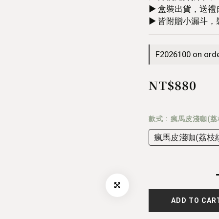
▶︎ 盒裝出貨，送
▶︎ 皆附贈小漏斗
F2026100 on ord
NT$880
款式
: 瘋馬皮淺咖(荔
瘋馬皮淺咖(荔枝紋
ADD TO CAR