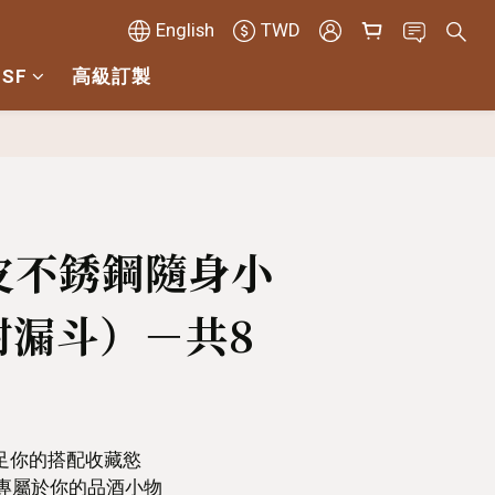
English
TWD
 SF
高級訂製
BUY NOW
皮不銹鋼隨身小
附漏斗）－共8
滿足你的搭配收藏慾
，專屬於你的品酒小物