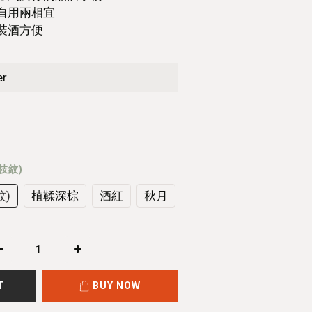
禮自用兩相宜
，裝酒方便
er
枝紋)
)
植鞣深棕
酒紅
秋月
T
BUY NOW