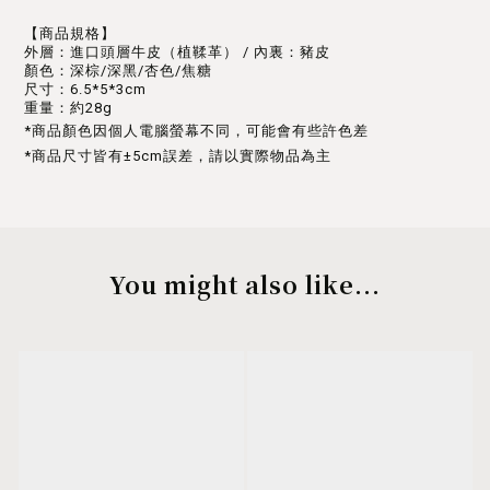
【商品規格】
外層：進口頭層牛皮（植鞣革） / 內裏：豬皮
顏色：深棕/深黑/杏色/焦糖
尺寸：6.5*5*3cm
重量：約28g
*商品顏色因個人電腦螢幕不同，可能會有些許色差
*商品尺寸皆有±5cm誤差，請以實際物品為主
You might also like...