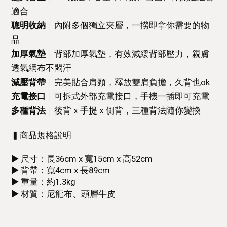
適合
聰明收納
｜
內附多個獨立夾層，一撈即拿你需要的物
品
加厚氣墊
｜
背部加厚氣墊，有效減緩背部壓力，親膚
透氣網布不悶汗
減壓背帶
｜
完美貼合肩頸，釋放雙肩負擔，久背也ok
充電接口
｜
可拆式外部充電接口，手機一插即可充電
多種背法
｜
後背ｘ手提ｘ側背，三種背法隨你變換
▍商品規格說明
▶ 尺寸：長36cm x 寬15cm x 高52cm
▶ 背帶：寬4cm x 長89cm
▶ 重量：約1.3kg
▶ 材質：尼龍布、頭層牛皮