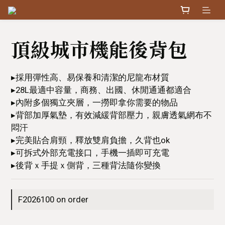
頂級城市機能後背包
▸採用彈性高、易保養和清潔的尼龍布材質
▸28L最適中容量，商務、出國、休閒通通都適合
▸內附多個獨立夾層，一撈即拿你需要的物品
▸背部加厚氣墊，有效減緩背部壓力，親膚透氣網布不
悶汗
▸完美貼合肩頸，釋放雙肩負擔，久背也ok
▸可拆式外部充電接口，手機一插即可充電
▸後背ｘ手提ｘ側背，三種背法隨你變換
F2026100 on order