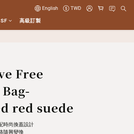
English
TWD
 SF
高級訂製
BUY NOW
ve Free
 Bag-
d red suede
搭配時尚換蓋設計
風格隨興變換