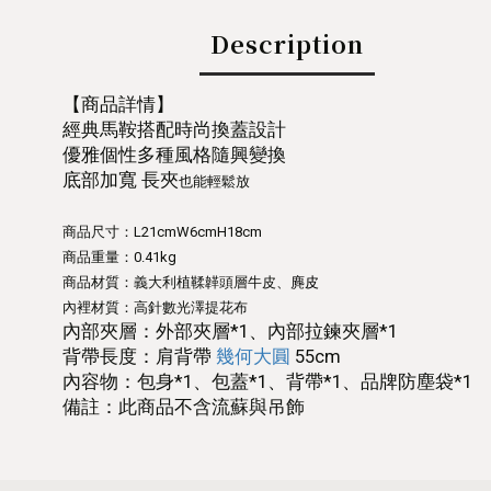
Description
【商品詳情】
經典馬鞍搭配時尚換蓋設計
優雅個性多種風格隨興變換
底部加寬 長夾
也能輕鬆放
商品尺寸：L21cmW6cmH18cm
商品重量：0.41kg
麂
皮
商品材質：義大利植鞣韚頭層牛皮、
內裡材質：高針數光澤提花布
內部夾層：外部夾層*1、內部拉鍊夾層*1
背帶長度：肩背帶
幾何大圓
55cm
內容物：包身*1、包蓋*1、背帶*1、品牌防塵袋*1
備註：此商品不含流蘇與吊飾