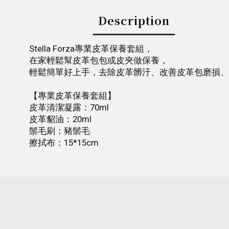
Description
Stella Forza專業皮革保養套組，
在家輕鬆幫皮革包包或皮夾做保養，
輕鬆簡單好上手，去除皮革髒汙、改善皮革包磨損、
【專業皮革保養套組】
皮革清潔凝露：70ml
皮革貂油：20ml
鬃毛刷：豬鬃毛
擦拭布：15*15cm