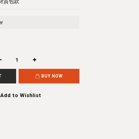
材質包款
er
T
BUY NOW
Add to Wishlist