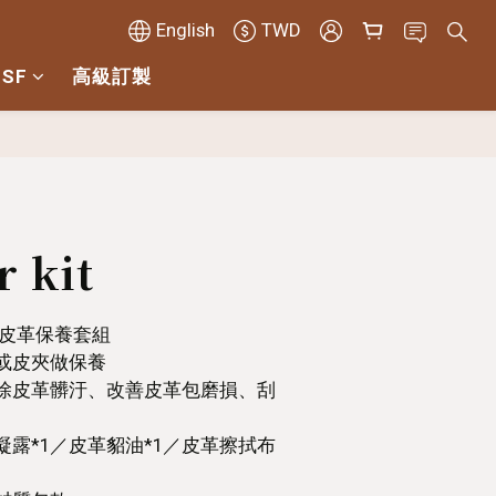
English
TWD
 SF
高級訂製
BUY NOW
r kit
a專業皮革保養套組
或皮夾做保養
去除皮革髒汙、改善皮革包磨損、刮
凝露*1／皮革貂油*1／皮革擦拭布