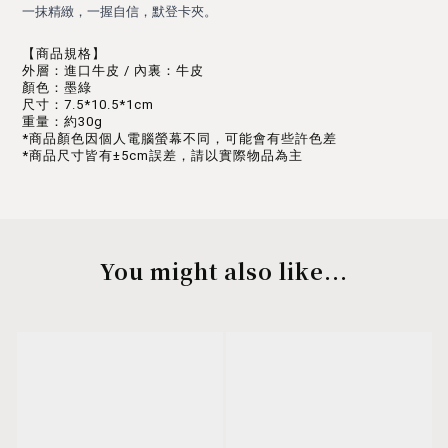
一抹精緻，一握自信，默登卡夾。
【商品規格】
外層：進口牛皮 / 內裏：牛皮
顏色：墨綠
尺寸：7.5*10.5*1cm
重量：約30g
*商品顏色因個人電腦螢幕不同，可能會有些許色差
*商品尺寸皆有±5cm誤差，請以實際物品為主
You might also like...