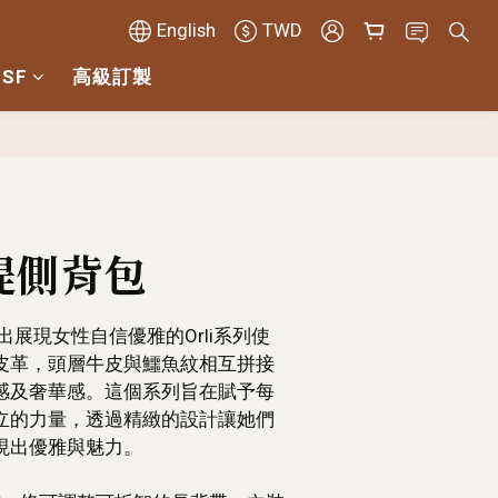
English
TWD
 SF
高級訂製
BUY NOW
手提側背包
a特別推出展現女性自信優雅的Orli系列使
皮革，頭層牛皮與鱷魚紋相互拼接
感及奢華感。這個系列旨在賦予每
立的力量，透過精緻的設計讓她們
現出優雅與魅力。