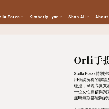
ella Forza
Kimberly Lynn
Shop All
About
Orli
Stella Forz
用低調沉穩的霧黑
碰撞，呈現高貴質
一位女性自信與獨
無時無刻都能夠展