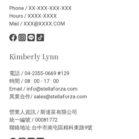
Phone / XX-XXX-XXX-XXX
Hours / XXXX-XXXX
Mail / XXX@XXXX.COM
Kimberly Lynn
電話 / 04-2355-0669 #129
時間 / 08 : 00 - 17 : 00
Email / info@stellaforza.com
異業合作/ sales@stellaforza.com
營業人資訊 / 斯達富有限公司
統一編號 / 00081772
聯絡地址:台中市南屯區精科東路9號