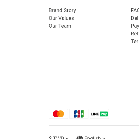
Brand Story
FA
Our Values
Del
Our Team
Pa
Ret
Ter
$
TWD
English