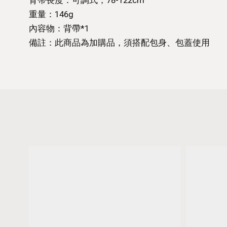
背帶長度：可調式，78-122cm
重量：146g
內容物：背帶*1
備註：此商品為加購品，須搭配包身、包蓋使用