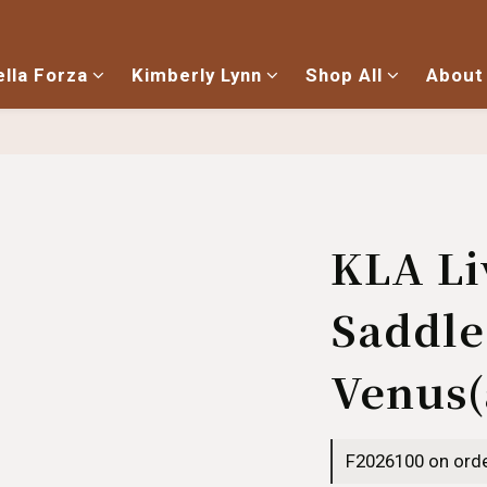
ella Forza
Kimberly Lynn
Shop All
About
KLA Li
Saddle
Venus(
F2026100 on ord