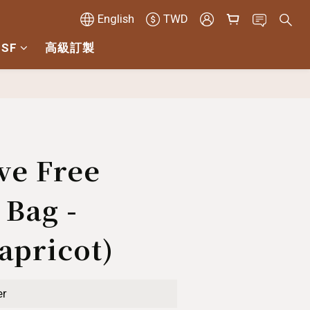
English
TWD
 SF
高級訂製
BUY NOW
ve Free
 Bag -
apricot)
er