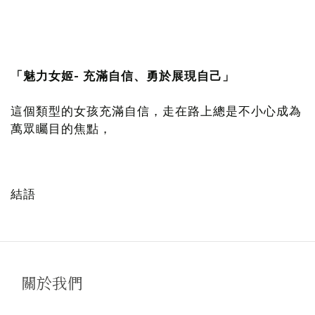
魅力女姬- 充滿自信、勇於展現自己
這個類型的女孩充滿自信，走在路上總是不小心成為
萬眾矚目的焦點，
結語
關於我們