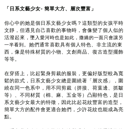
日系文藝少女- 簡單大方、層次豐富
你心中的她是個日系文藝少女嗎？這類型的女孩平時
文靜，但遇見自己喜歡的事物時，會像變了個人似的
活潑起來，
墜入愛河時也是如此，撒嬌的一面只會讓另
。她們通常喜歡具有個人特色、非主流的東
一半看到
西，像是特殊材質的小物、文創商品、復古造型擺飾
等等。
在穿搭上，比起緊身剪裁的服裝，更偏好版型較為寬
鬆的款式，日系文藝少女總是圍繞著「層次感」，圍
繞在同一色系中，用不同剪裁（拼接、荷葉邊、抓皺
等）、不同材質（棉、麻、五金等）凸顯特色，是日
系文藝少女最大的特徵，因此比起花紋豐富的造型，
簡單大方的配件會更適合她們，少許花紋也能成為亮
點。