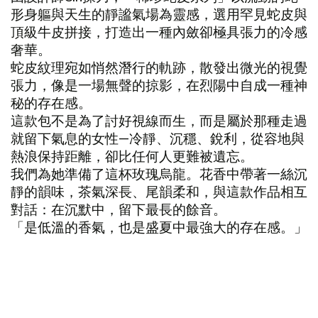
形身軀與天生的靜謐氣場為靈感，選用罕見蛇皮與
頂級牛皮拼接，打造出一種內斂卻極具張力的冷感
奢華。
蛇皮紋理宛如悄然潛行的軌跡，散發出微光的視覺
張力，像是一場無聲的掠影，在烈陽中自成一種神
秘的存在感。
這款包不是為了討好視線而生，而是屬於那種走過
就留下氣息的女性—冷靜、沉穩、銳利，從容地與
熱浪保持距離，卻比任何人更難被遺忘。
我們為她準備了這杯玫瑰烏龍。花香中帶著一絲沉
靜的韻味，茶氣深長、尾韻柔和，與這款作品相互
對話：在沉默中，留下最長的餘音。
「是低溫的香氣，也是盛夏中最強大的存在感。」