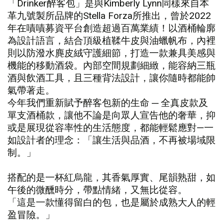
「Drinker醉客包」是與Kimberly Lynn同樣來自本
革九號製所品牌的Stella Forza所推出，曾於2022
年在嘖嘖募資平台創造超過百萬業績！以酒桶輪廓
為設計語言，結合頂級植鞣牛皮與油蠟帆布，內裡
則以防潑水麂皮絨守護細節，打造一款兼具美感與
機能的移動酒袋。內部空間規劃細緻，能容納三瓶
酒與飲酒工具，且三種背法設計，讓你隨時都能帥
氣帶著走。
今年我們重新賦予醉客包新的生命 ─ 全真皮款及
單支酒桶款，讓他不論是向眾人宣告他的奢華，抑
或是展現從容率性的生活態度，都能輕鬆應對—一
如設計者的理念：「讓生活與品酒，不再被場域限
制。」
搭配的是一杯紅烏龍，其香氣厚實、尾韻熟甜，如
午後的微醺時分，帶點情緒，又無比從容。
「這是一款懂得留白的包，也是屬於成熟大人的輕
盈冒險。」