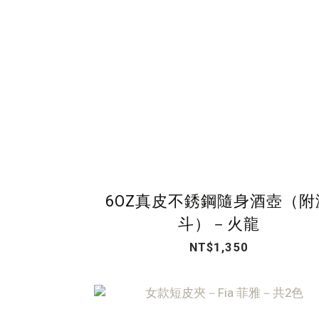
6OZ真皮不銹鋼隨身酒壺（附
斗）－火龍
NT$1,350