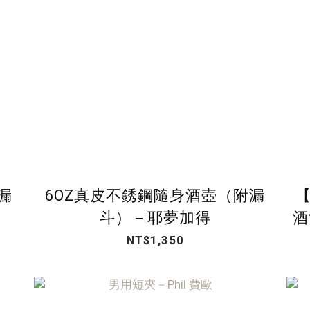
漏
6OZ真皮不銹鋼隨身酒壺（附漏
【
斗）－耶夢加得
酒
NT$1,350