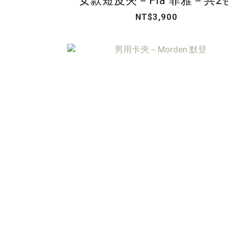
女款短皮夾－Fia 菲雅－共2
NT$3,900