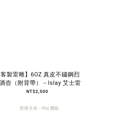
客製雷雕】6OZ 真皮不鏽鋼烈
酒壺（附背帶）－Islay 艾士雷
NT$2,500