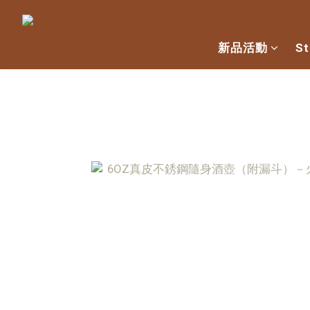
新品活動
St