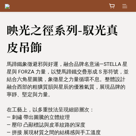
映光之徑系列-馭光真
皮吊飾
馬蹄鐵象徵避邪與好運，融合品牌名意涵—STELLA 星
星與 FORZA 力量，以雙馬蹄鐵交疊形成 S 形符號，並
結合六角星圖騰，象徵星之力量循環不息。整體設計
融合西部的粗獷質韻與星辰的優雅氣質，展現品牌的
寧靜、堅定與力量。
在工藝上，以多重技法呈現細節層次：
— 刺繡 帶出圖騰的立體紋理
— 壓印 凸顯標誌與皮革紋路的深度
— 拼接 展現材質之間的結構感與手工溫度