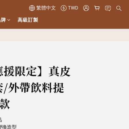
繁體中文
TWD
品牌
高級訂製
立即購買
應援限定】真皮
套/外帶飲料提
3款
品
變換造型