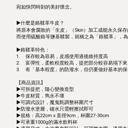
宛如快閃時刻的美好懷念。
►什麼是鉻鞣革牛皮？
將原本會腐敗的「生皮」（Skin）加工成能永久保存
而使用硫酸鉻等鹽基鞣製，就稱之為「鉻鞣革」，為
►鉻鞣革特色：
1.
保存較為容易，皮感使用過後維持度高
2.
富彈性，柔軟程度較高，提把部分較容易塌下來
3.
有「基本程度」的防潑水，但仍要做好基本的保
【商品資訊】
►可拆提把，隨心變換造型
►牛皮材質，雋永不壞
►可調式設計，魔鬼氈調整杯圍尺寸
►防潑水塗層，碰水只需輕擦拭即可
►規格：高22cm x 直徑9cm，杯圍27-30cm
►可承重1000g的滿水飲料杯