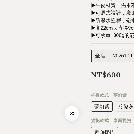
►牛皮材質，雋永
►可調式設計，魔
►防潑水塗層，碰
►高22cm x 直徑9
►可承重1000g的
全店，F2026100
NT$600
杯身款式
: 夢幻紫
夢幻紫
冷傲灰
提把款式
: 素面提把
素面提把