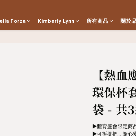
ella Forza
Kimberly Lynn
所有商品
關於
【熱血
環保杯
袋 - 共
▶︎體育盛會限定商
►可拆提把，隨心