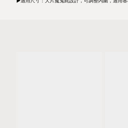
►適用尺寸：大片魔鬼氈設計，可調整內圍，適用各