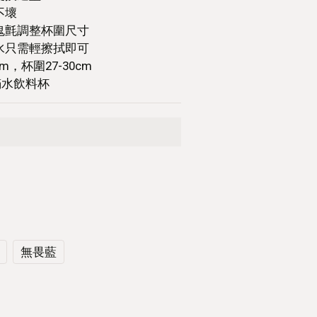
不壞
鬼氈調整杯圍尺寸
水只需輕擦拭即可
cm，杯圍27-30cm
滿水飲料杯
無畏藍