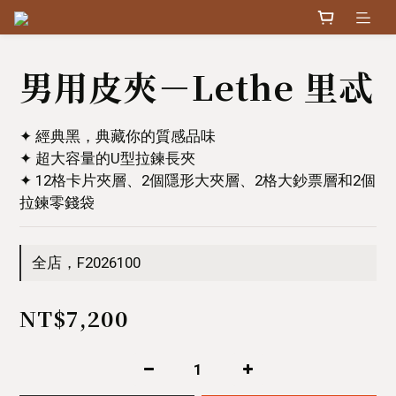
男用皮夾－Lethe 里忒
✦ 經典黑，典藏你的質感品味
✦ 超大容量的U型拉鍊長夾
✦ 12格卡片夾層、2個隱形大夾層、2格大鈔票層和2個
拉鍊零錢袋
全店，F2026100
NT$7,200