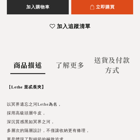
加入購物車
立即購買
加入追蹤清單
送貨及付款
商品描述
了解更多
方式
【
Lethe 里忒長夾
】
以冥界遺忘之河
Lethe為名，
採用高級頭層牛皮，
深沉質感黑如冥界之河，
多層次的隔層設計，
不僅讓收納更有條理，
更是體現了對細節的極致追求。