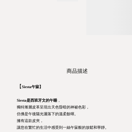
商品描述
【
Siesta午寐】
Siesta是西班牙文的午睡
，
獨特漸層皮革呈現出天色昏暗的神祕色彩，
仿佛是午後陽光灑落下的溫柔餘暉。
擁有這款皮夾，
讓您在繁忙的生活中感受到一絲午寐般的放鬆和寧靜。