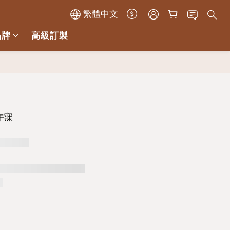
繁體中文
品牌
高級訂製
 午寐