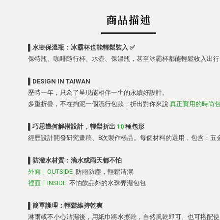
商品描述
▌水壺保溫瓶：冰霸杯也能輕鬆裝入 ✅
保特瓶、咖啡隨行杯、水壺、保溫瓶，甚至冰霸杯都能輕鬆收入出行
▌
DESIGN IN TAIWAN
歷時一年，只為了呈現能相伴一生的
永續好設計。
多重折疊，不在拘泥一個流行包款，折出對你來說
真正實用的時尚
▌巧思幾何解構設計，輕鬆折出
10
種包形
經歷設計開發研究畫稿、8次製作樣品。每個材料的選用，包含：五金
▌
防潑水材質：滴水或雨天都不怕
外面｜
OUTSIDE
防雨防塵，輕鬆清潔
裡面｜INSIDE
不怕飲品外的水珠弄濕包包
▌簡單護理：輕鬆維持乾爽
淋雨或不小心沾濕後，用紙巾將水擦乾，自然風乾即可。也可搭配使