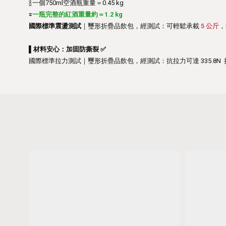
🍾一個750ml空酒瓶重量＝0.45 kg
🟰
一瓶完整的紅酒重量約＝
1.2 kg
國際標準震盪測試
｜璽形折疊品飲包，經測試：可輕鬆承載
5 公斤
，
▌材料安心：加固防撕裂 ✅
國際標準拉力測試｜璽形折疊品飲包，經測試：抗拉力可達 335.8N