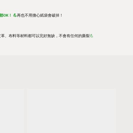
OK！ 💪
再也不用擔心紙袋會破掉！
的皮革、布料等材料都可以完好無缺，不會有任何的撕裂
💪