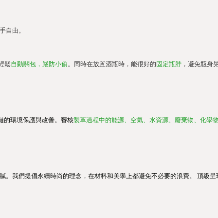
手自由。
輕鬆
自動關包，嚴防小偷
。同時在放置酒瓶時，能很好的
固定瓶脖
，避免瓶身
皮革供應鏈的環境保護與改善。審核
製革過程中的能源、空氣、水資源、廢棄物、化學
不膩。我們提倡永續時尚的理念，在材料和美學上都避免不必要的浪費。 頂級呈