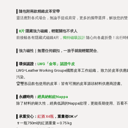
▌
隨包附兩款精緻皮革背帶
靈活應對各式場合，無論手提或肩背，更多的攜帶選擇，解放您的雙
▌
8片
隱藏強力磁鐵，輕鬆關包不求人
前後幅各有隱藏式磁鐵4片，
獨特磁吸設計
隨心向各處折疊！出行時
▌
強力磁性｜
無需任何鎖扣，一放手就能輕鬆閉合
。
▌環保認證：
LWG「金等」認證牛皮
LWG=Leather Working Groupe國際皮革工作組織， 致力於
污染。
🏆璽形品飲包使用的皮革：皆有可溯的皮革源頭材料供應商證書。
▌永續時尚：
經典納帕紋Nappa
除了材料的耐久性，經典低調的Nappa紋理，更能長期使用、百看
▌承重安心：
紅酒 X4瓶
，重量都OK ✅
🍷一瓶750ml的紅酒重量＝0.75 kg