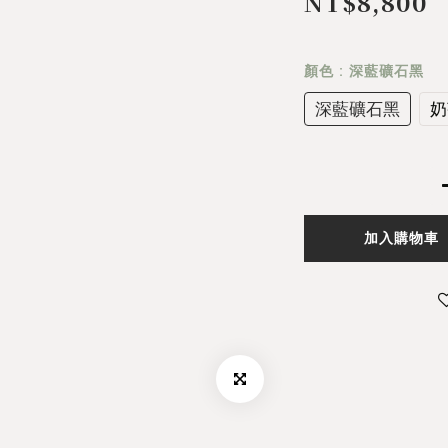
NT$8,800
顏色
: 深藍礦石黑
深藍礦石黑
奶
加入購物車