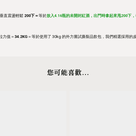
垂直震盪輕鬆
200下＝
等於
放入4.16瓶的未開封紅酒，出門時拿起來甩200下，都
 拉力值＝
34.2KG
＝等於使用了 30kg 的外力嘗試撕裂品飲包，我們精選採用
您可能喜歡...