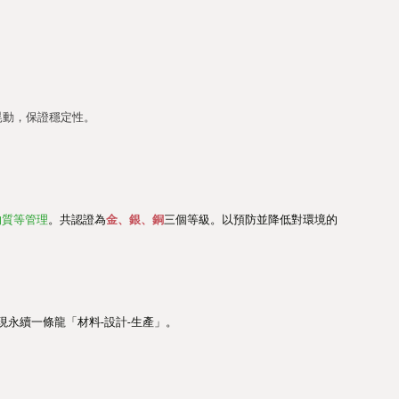
晃動，保證穩定性。
物質等管理
。共認證為
金
、銀、銅
三個等級。以預防並降低對環境的
現永續一條龍「材料-設計-生產」。