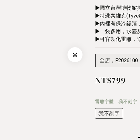
►國立台灣博物館
►特殊泰維克(Tyv
►內裡有保冷錫箔
►一袋多用，水壺
►可客製化雷雕，
全店，F2026100
NT$799
雷雕字體
: 我不刻字
我不刻字