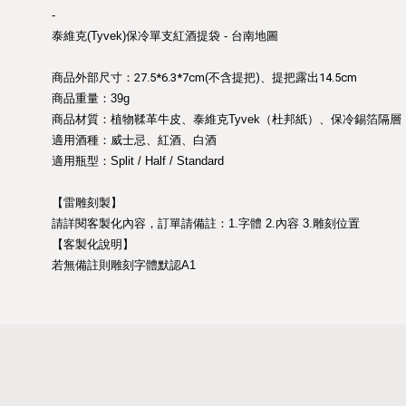
-
泰維克(Tyvek)保冷單支紅酒提袋 - 台南地圖
商品外部尺寸：27.5*6.3*7cm(不含提把)、提把露出14.5cm
商品重量：39g
商品材質：植物鞣革牛皮、泰維克Tyvek（杜邦紙）、保冷錫箔隔層
適用酒種：威士忌、紅酒、白酒
適用瓶型：Split / Half / Standard
【雷雕刻製】
請詳閱客製化內容，訂單請備註：1.字體 2.內容 3.雕刻位置
【客製化說明】
若無備註則雕刻字體默認A1