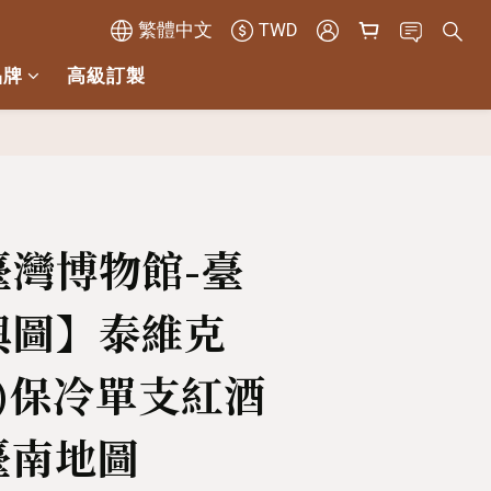
繁體中文
TWD
品牌
高級訂製
立即購買
臺灣博物館-臺
輿圖】泰維克
ek)保冷單支紅酒
 臺南地圖