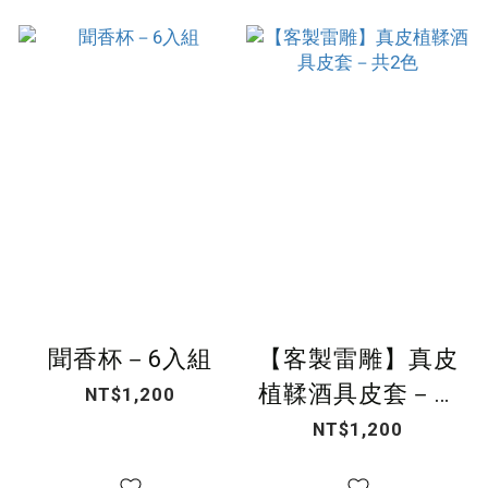
聞香杯－6入組
【客製雷雕】真皮
植鞣酒具皮套－共
NT$1,200
2色
NT$1,200