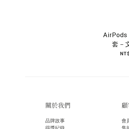
AirPod
套－
NT$
關於我們
顧
品牌故事
會
得獎紀錄
售