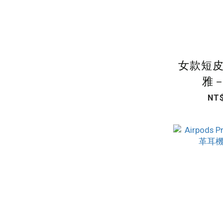
女款短皮
雅－
NT$