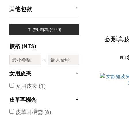
其他包款
套用篩選
(0/20)
宓形真皮
價格 (NT$)
NT$
~
女用皮夾
女用皮夾 (1)
皮革耳機套
皮革耳機套 (8)