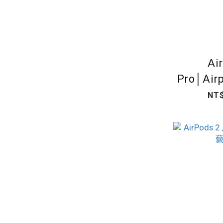
Ai
Pro│Air
耳機
NT$