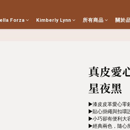
ella Forza
Kimberly Lynn
所有商品
關於
真皮愛心
星夜黑
▶︎漆皮皮革愛心零
▶︎貼心掛繩與扣
▶︎小巧卻有便利大
▶︎經典兩色，隨心