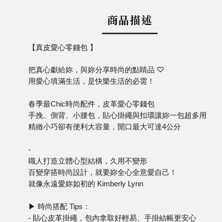
商品描述
【真皮愛心零錢包 】
把真心獻給妳，與妳分享時尚的點睛品 ♡
用愛心填滿生活，是快樂生活的必需！
春季最Chic時尚配件，皮革愛心零錢包
手挽、側背、小腰包，
貼心掛繩與扣環讓妳一包超多用
精緻小巧卻有便利大容量，
開口
最大可達4公分
-
職人打造立體心型結構，久用不變形
百變穿搭時尚設計，
就要妳
全心全意
愛自己
！
就像永遠愛妳如初的 Kimberly Lynn
▶︎ 時尚搭配 Tips：
- 貼心
皮革掛繩，包內
拿取好輕易、手掛結帳更安心