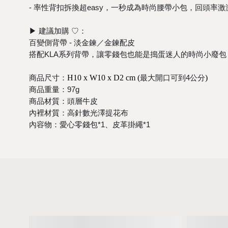
- 率性背扣拆換超easy，一秒成為時尚腰帶小包，
回頭率激
▶︎
建議加購 ♡：
百變側背帶 - 淡金鍊／金鍊配皮
搭配KLA系列背帶，讓零錢包也能是搗蛋迷人的時尚小廢包
商品尺寸：
H10 x W10 x D2 cm (
最大開口可到4公分
)
商品重量：97g
商品材質：頭層牛皮
內裡材質：高針數光澤提花布
內容物：
愛心零錢包*1、皮革掛繩*1