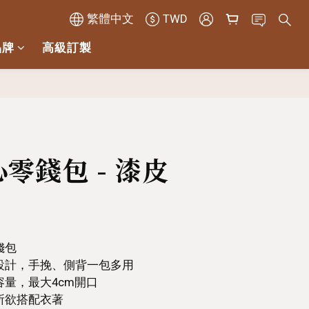
繁體中文
TWD
品牌
高級訂製
立即購買
零錢包 - 漆皮
錢包
環設計，手挽、側背一包多用
容量，最大4cm開口
所欲搭配衣著