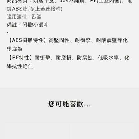
、
電
商品材質：頭層牛皮、304不鏽鋼、PE(上蓋內側)
鍍
ABS樹脂
(上蓋連接桿)
適用酒種：烈酒
備註：附贈小漏斗
-
【ABS樹脂特性】高堅固性、耐衝擊、耐酸鹼鹽等化
學腐蝕
【PE特性】耐衝擊、耐磨損、防腐蝕、低吸水率、化
學抗性絕佳
您可能喜歡...