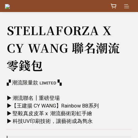
STELLAFORZA X
CY WANG 聯名潮流
零錢包
▞ 潮流限量款 ʟɪᴍɪᴛᴇᴅ ▚
▶ 潮流聯名┃重磅登場
▶【王建揚 CY WANG】Rainbow BB系列
▶ 堅毅真皮皮革 x  潮流藝術彩虹手繪
▶ 科技UV印刷技術，讓藝術成為雋永