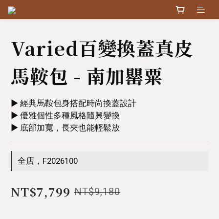
Varied百變換蓋真皮
馬鞍包 - 南加罌粟
▶︎ 經典馬鞍包身搭配時尚換蓋設計
▶︎ 優雅個性多種風格隨興變換
▶︎ 底部加寬，長夾也能輕鬆放
全店，F2026100
NT$7,799
NT$9,180