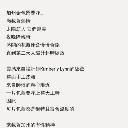
加州金色罌粟花_⁣
滿載著熱情⁣
太陽愈大 它們越美⁣
夜晚降臨時⁣
盛開的花瓣便會慢慢合攏⁣
直到第二天太陽升起時綻放⁣
靈感來自設計師Kimberly Lynn的故鄉⁣
整面手工皮雕⁣
來自師傅的精心雕琢⁣
一片包蓋要花上整天工時⁣
因此⁣
每片包蓋都是獨特且富含溫度的⁣
乘載著加州的率性精神⁣