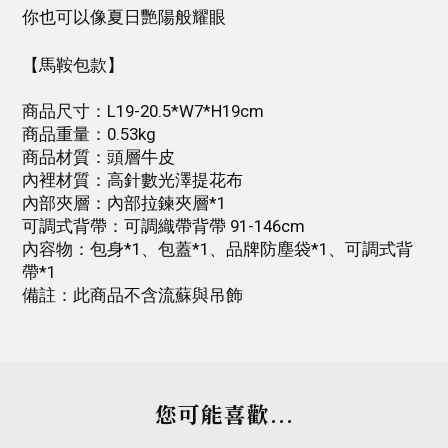
你也可以像夏日艷陽般耀眼⁣
【馬鞍包款】
商品尺寸：L19-20.5*W7*H19cm
商品重量：0.53kg
商品材質：頭層牛皮
內裡材質：高針數光澤提花布
內部夾層：內部拉鍊夾層*1
可調式背帶：可調織帶背帶 91-146cm
內容物：包身*1、包蓋*1、品牌防塵袋*1、可調式背
帶*1
備註：此商品不含流蘇與吊飾
您可能喜歡...