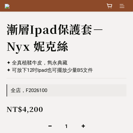
漸層Ipad保護套－
Nyx 妮克絲
✦ 全真植鞣牛皮，雋永典藏
✦ 可放下12吋Ipad也可擺放少量B5文件
全店，F2026100
NT$4,200