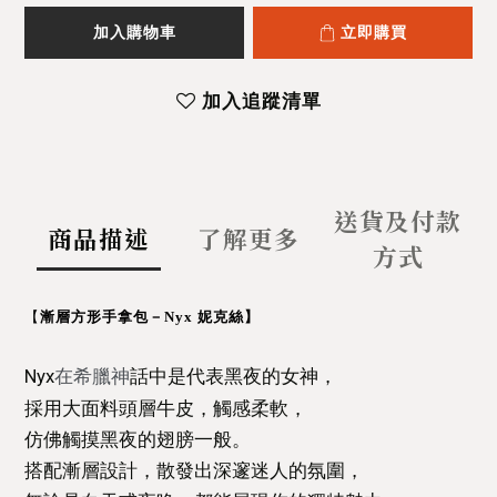
加入購物車
立即購買
加入追蹤清單
送貨及付款
商品描述
了解更多
方式
【
漸層方形手拿包－Nyx 妮克絲
】
Nyx
話中是代表黑夜的女神，
在希臘神
採用大面料頭層牛皮，觸感柔軟，
仿佛觸摸黑夜的翅膀一般。
搭配漸層設計，散發出深邃迷人的氛圍，