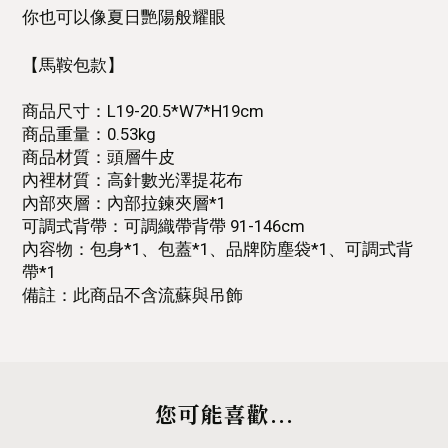
你也可以像夏日艷陽般耀眼⁣
【馬鞍包款】
商品尺寸：L19-20.5*W7*H19cm
商品重量：0.53kg
商品材質：頭層牛皮
內裡材質：高針數光澤提花布
內部夾層：內部拉鍊夾層*1
可調式背帶：可調織帶背帶 91-146cm
內容物：包身*1、包蓋*1、品牌防塵袋*1、可調式背
帶*1
備註：此商品不含流蘇與吊飾
您可能喜歡...