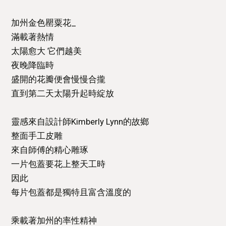
加州金色罌粟花_⁣
滿載著熱情⁣
太陽愈大 它們越美⁣
夜晚降臨時⁣
盛開的花瓣便會慢慢合攏⁣
直到第二天太陽升起時綻放⁣
靈感來自設計師Kimberly Lynn的故鄉⁣
整面手工皮雕⁣
來自師傅的精心雕琢⁣
一片包蓋要花上整天工時⁣
因此⁣
每片包蓋都是獨特且富含溫度的⁣
乘載著加州的率性精神⁣