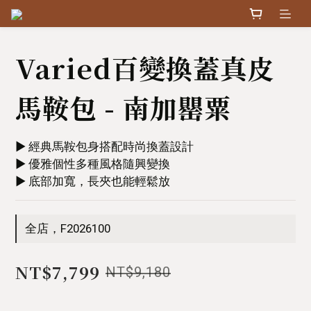
Varied百變換蓋真皮
馬鞍包 - 南加罌粟
▶︎ 經典馬鞍包身搭配時尚換蓋設計
▶︎ 優雅個性多種風格隨興變換
▶︎ 底部加寬，長夾也能輕鬆放
全店，F2026100
NT$7,799
NT$9,180