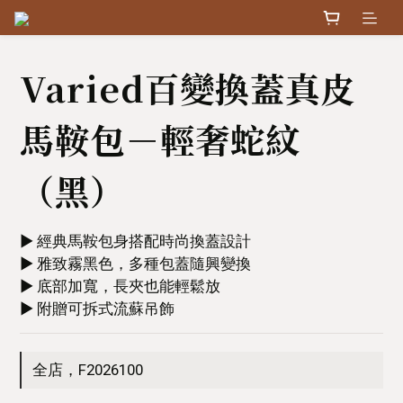
Varied百變換蓋真皮
馬鞍包－輕奢蛇紋
（黑）
▶︎ 經典馬鞍包身搭配時尚換蓋設計
▶︎ 雅致霧黑色，多種包蓋隨興變換
▶︎ 底部加寬，長夾也能輕鬆放
▶︎ 附贈可拆式流蘇吊飾
全店，F2026100