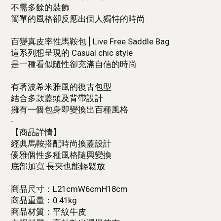
不需多餘的裝飾
簡單的風格卻反應出個人獨特的時尚
百變真皮率性馬鞍包⎪Live Free Saddle Bag
這系列想呈現的 Casual chic style
是一種看似隨性卻充滿自信的時尚
有著波希米雅風的復古包型
結合多款蓋頭及背帶設計
擁有一個包身即變換出百種風格
-
【商品詳情】
經典馬鞍搭配時尚換蓋設計
優雅個性多種風格隨興變換
底部加寬 長夾也能輕鬆放
商品尺寸：L21cmW6cmH18cm
商品重量：0.41kg
商品材質：平紋牛皮