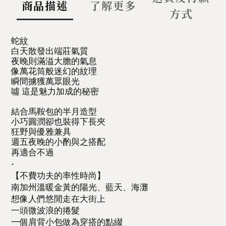
商品描述
了解更多
方式
蛇紋
白天散發出端莊氣質⁣
夜晚則滿溢大膽的氣息⁣
像萬花筒般迷幻的紋理⁣
瞬間擄獲萬眾眼光⁣
噓 這是魅力加成的秘密⁣
結合馬鞍包的半月造型⁣
小巧圓潤卻也裝得下長夾⁣
狂野與優雅兼具⁣
週五夜晚的小酌與之搭配⁣
再適合不過⁣
-
【不費功夫的率性時尚】
南加州溫暖金黃的陽光、藍天、海灘
想像人們悠閒走在大街上
一頭微波浪的捲髮
一個肩背小包做為穿搭的點綴